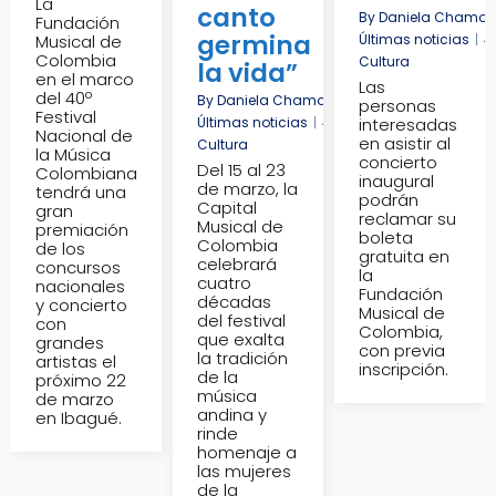
La
canto
By
Daniela Chamorr
Fundación
germina
Musical de
Últimas noticias
|
4
Colombia
Cultura
la vida”
en el marco
Las
del 40º
By
Daniela Chamorro Herrera
|
16
Mar, 26
|
personas
Festival
Últimas noticias
|
40 FNMC
interesadas
Conciertos 202
Nacional de
en asistir al
Cultura
la Música
concierto
Del 15 al 23
Colombiana
inaugural
de marzo, la
tendrá una
podrán
Capital
gran
reclamar su
Musical de
premiación
boleta
Colombia
de los
gratuita en
celebrará
concursos
la
cuatro
nacionales
Fundación
décadas
y concierto
Musical de
del festival
con
Colombia,
que exalta
grandes
con previa
la tradición
artistas el
inscripción.
de la
próximo 22
música
de marzo
andina y
en Ibagué.
rinde
homenaje a
las mujeres
de la