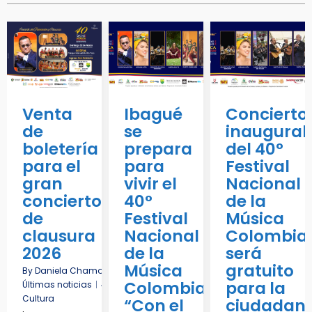
Venta
Ibagué
Concierto
de
se
inaugural
boletería
prepara
del 40°
para el
para
Festival
gran
vivir el
Nacional
concierto
40°
de la
de
Festival
Música
clausura
Nacional
Colombia
2026
de la
será
Música
gratuito
By
Daniela Chamorro Herrera
|
16
Mar, 26
|
Colombiana
para la
Últimas noticias
|
40 FNMC
Conciertos 2026
Cultura
“Con el
ciudadan